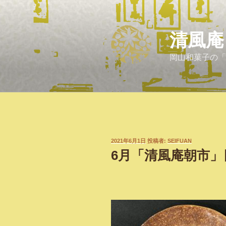
コ
ン
テ
清風庵
ン
ツ
岡山和菓子の「
へ
ス
キ
ッ
プ
投
2021年6月1日
投稿者:
SEIFUAN
稿
6月「清風庵朝市
日: