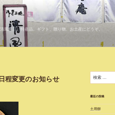
清風庵」。特産品、ギフト、贈り物、お土産にどうぞ。
検
」日程変更のお知らせ
索:
最近の投稿
土用餅