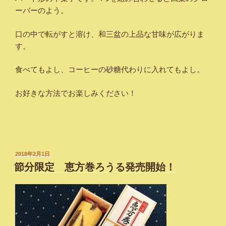
ーバーのよう。
口の中で転がすと溶け、和三盆の上品な甘味が広がりま
す。
食べてもよし、コーヒーの砂糖代わりに入れてもよし。
お好きな方法でお楽しみください！
投
2018年2月1日
稿
節分限定 恵方巻ろうる発売開始！
日: