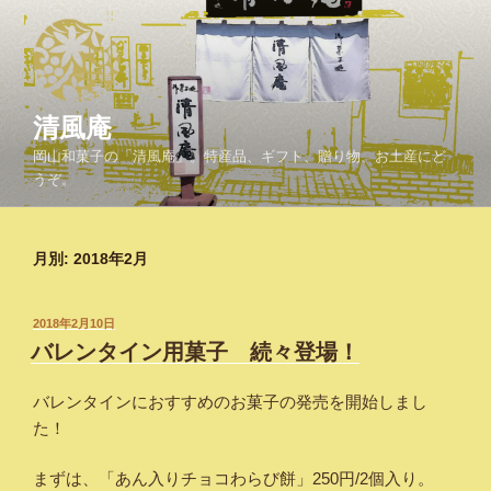
コ
ン
テ
ン
ツ
清風庵
へ
岡山和菓子の「清風庵」。特産品、ギフト、贈り物、お土産にど
ス
うぞ。
キ
ッ
プ
月別: 2018年2月
投
2018年2月10日
稿
バレンタイン用菓子 続々登場！
日:
バレンタインにおすすめのお菓子の発売を開始しまし
た！
まずは、「あん入りチョコわらび餅」250円/2個入り。