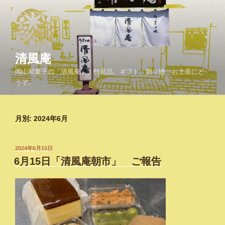
コ
ン
テ
ン
ツ
清風庵
へ
岡山和菓子の「清風庵」。特産品、ギフト、贈り物、お土産にど
ス
うぞ。
キ
ッ
プ
月別: 2024年6月
投
2024年6月15日
稿
6月15日「清風庵朝市」 ご報告
日: