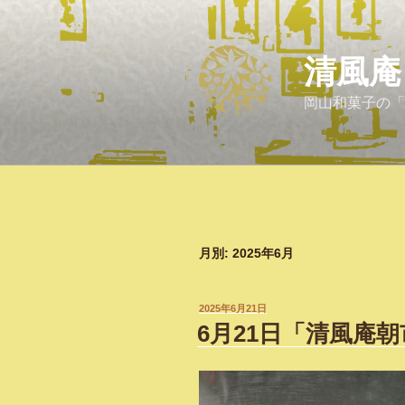
コ
ン
テ
清風庵
ン
ツ
岡山和菓子の「
へ
ス
キ
ッ
プ
月別: 2025年6月
投
2025年6月21日
稿
6月21日「清風庵
日: