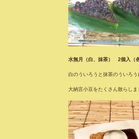
水無月（白、抹茶） 2個入（各
白のういろうと抹茶のういろう
大納言小豆をたくさん散らしま