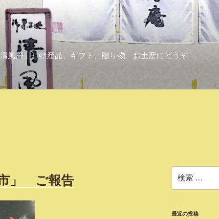
清風庵」。特産品、ギフト、贈り物、お土産にどうぞ。
検
朝市」 ご報告
索:
最近の投稿