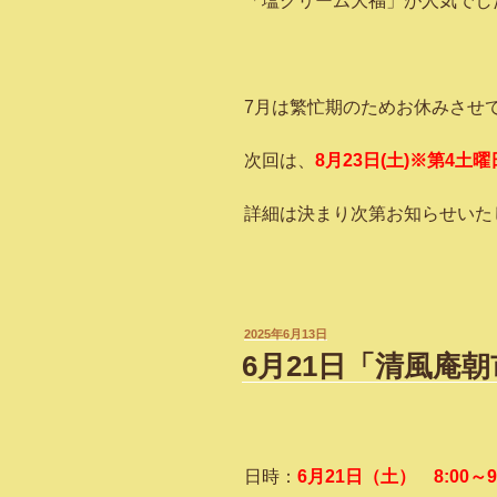
「塩クリーム大福」が人気でし
7月は繁忙期のためお休みさせ
次回は、
8月23日(土)※第4土曜
詳細は決まり次第お知らせいた
投
2025年6月13日
稿
6月21日「清風庵
日:
日時：
6月21日（土）
8:00
～9