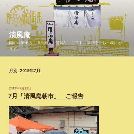
コ
ン
テ
ン
ツ
清風庵
へ
岡山和菓子の「清風庵」。特産品、ギフト、贈り物、お土産にど
ス
うぞ。
キ
ッ
プ
月別: 2019年7月
投
2019年7月22日
稿
7月「清風庵朝市」 ご報告
日: