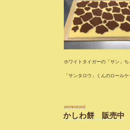
ホワイトタイガーの「サン」ち
「サンタロウ」くんのロールケ
投
2021年4月20日
稿
かしわ餅 販売中
日: