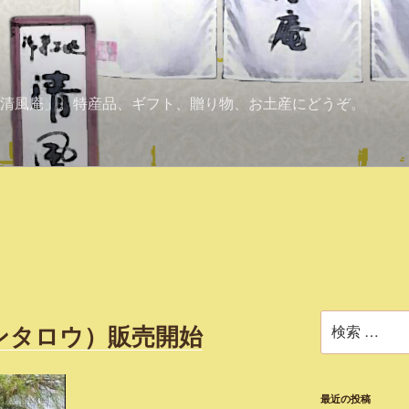
清風庵」。特産品、ギフト、贈り物、お土産にどうぞ。
検
ンタロウ）販売開始
索:
最近の投稿