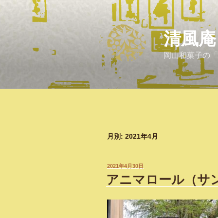
コ
ン
テ
清風庵
ン
ツ
岡山和菓子の「
へ
ス
キ
ッ
プ
月別: 2021年4月
投
2021年4月30日
稿
アニマロール（サ
日: