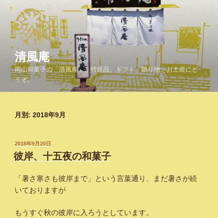
コ
ン
テ
ン
ツ
清風庵
へ
岡山和菓子の「清風庵」。特産品、ギフト、贈り物、お土産にど
ス
うぞ。
キ
ッ
プ
月別: 2018年9月
投
2018年9月20日
稿
彼岸、十五夜の和菓子
日:
「暑さ寒さも彼岸まで」という言葉通り、まだ暑さが続
いておりますが
もうすぐ秋の彼岸に入ろうとしています。