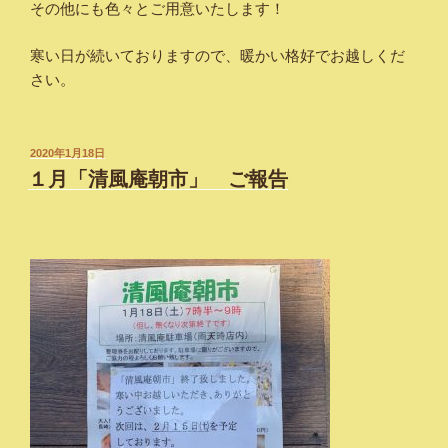
その他にも色々とご用意いたします！
寒い日が続いておりますので、暖かい格好でお越しくだ
さい。
投
2020年1月18日
稿
１月「清風庵朝市」 ご報告
日: