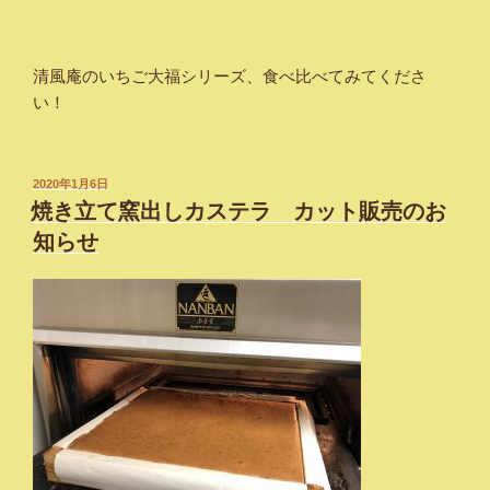
清風庵のいちご大福シリーズ、食べ比べてみてくださ
い！
投
2020年1月6日
稿
焼き立て窯出しカステラ カット販売のお
日:
知らせ