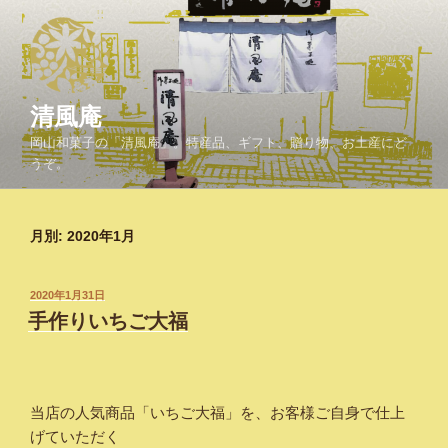
コ
ン
テ
ン
ツ
清風庵
へ
岡山和菓子の「清風庵」。特産品、ギフト、贈り物、お土産にど
ス
うぞ。
キ
ッ
プ
月別: 2020年1月
投
2020年1月31日
稿
手作りいちご大福
日:
当店の人気商品「いちご大福」を、お客様ご自身で仕上
げていただく