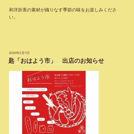
和洋折衷の素材が織りなす季節の味をお楽しみくださ
い。
投
2020年1月7日
稿
匙「おはよう市」 出店のお知らせ
日: