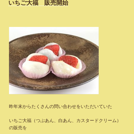
稿
いちご大福 販売開始
日:
昨年末からたくさんの問い合わせをいただいていた
いちご大福（つぶあん、白あん、カスタードクリーム）
の販売を