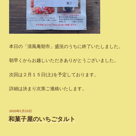
本日の「清風庵朝市」盛況のうちに終了いたしました。
朝早くからお越しいただきありがとうございました。
次回は２月１５日(土)を予定しております。
詳細は決まり次第ご連絡いたします。
投
2020年1月15日
稿
和菓子屋のいちごタルト
日: