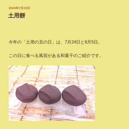
投
2024年7月23日
稿
土用餅
日:
今年の「土用の丑の日」は、7月24日と8月5日。
この日に食べる風習がある和菓子のご紹介です。