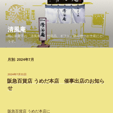
コ
ン
テ
ン
ツ
清風庵
へ
岡山和菓子の「清風庵」。特産品、ギフト、贈り物、お土産にど
ス
うぞ。
キ
ッ
プ
月別: 2024年7月
投
2024年7月31日
稿
阪急百貨店 うめだ本店 催事出店のお知ら
日:
せ
阪急百貨店 うめだ本店に