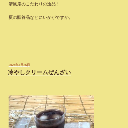
清風庵のこだわりの逸品！
夏の贈答品などにいかがですか。
投
2024年7月25日
稿
冷やしクリームぜんざい
日: