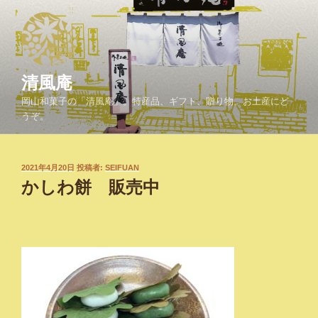
コ
ン
テ
ン
ツ
清風庵
へ
岡山和菓子の「清風庵」。特産品、ギフト、贈り物、お土産にど
ス
うぞ。
キ
ッ
プ
投
2021年4月20日
投稿者:
SEIFUAN
稿
かしわ餅 販売中
日: