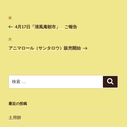
投
過
前
稿
去
4月17日「清風庵朝市」 ご報告
ナ
の
ビ
投
次
次
稿
ゲ
の
アニマロール（サンタロウ）販売開始
投
ー
稿
シ
ョ
ン
検
検
索
索:
最近の投稿
土用餅