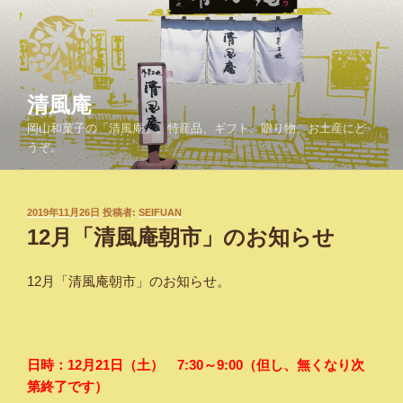
コ
ン
テ
ン
ツ
清風庵
へ
岡山和菓子の「清風庵」。特産品、ギフト、贈り物、お土産にど
ス
うぞ。
キ
ッ
プ
投
2019年11月26日
投稿者:
SEIFUAN
稿
12月「清風庵朝市」のお知らせ
日:
12月「清風庵朝市」のお知らせ。
日時：12月21日（土） 7:30～9:00（但し、無くなり次
第終了です）