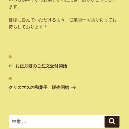
ます。
皆様に喜んでいただけるよう、従業員一同張り切ってお
待ちしております！
投
過
前
稿
去
お正月餅のご注文受付開始
ナ
の
ビ
投
次
次
稿
ゲ
の
クリスマスの和菓子 販売開始
投
ー
稿
シ
ョ
ン
検
検
索
索: