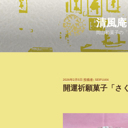
コ
ン
テ
清風庵
ン
ツ
岡山和菓子の「
へ
ス
キ
ッ
プ
投
2026年2月5日
投稿者:
SEIFUAN
稿
開運祈願菓子「さ
日: