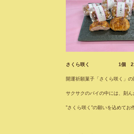
さくら咲く 1個 216
開運祈願菓子「さくら咲く」の
サクサクのパイの中には、刻ん
”さくら咲く”の願いを込めてお