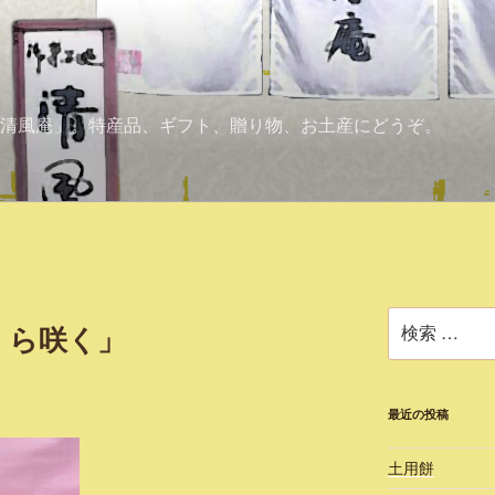
清風庵」。特産品、ギフト、贈り物、お土産にどうぞ。
検
くら咲く」
索:
最近の投稿
土用餅