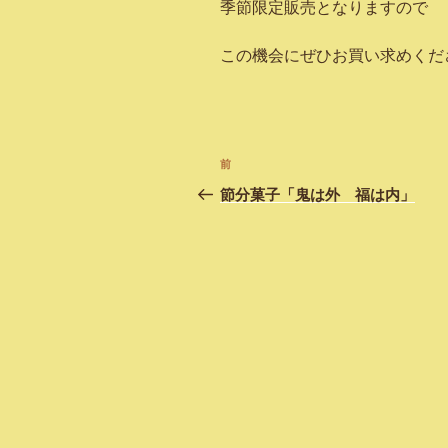
季節限定販売となりますので
この機会にぜひお買い求めくだ
投
前
過
稿
去
節分菓子「鬼は外 福は内」
の
ナ
投
ビ
稿
ゲ
ー
シ
ョ
ン