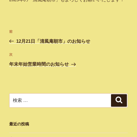
投
過
前
稿
去
12月21日「清風庵朝市」のお知らせ
ナ
の
ビ
投
次
次
稿
ゲ
の
年末年始営業時間のお知らせ
投
ー
稿
シ
ョ
ン
検
検
索
索:
最近の投稿