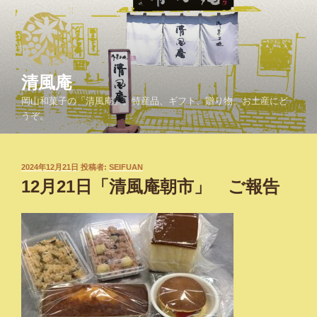
コ
ン
テ
ン
ツ
清風庵
へ
岡山和菓子の「清風庵」。特産品、ギフト、贈り物、お土産にど
ス
うぞ。
キ
ッ
プ
投
2024年12月21日
投稿者:
SEIFUAN
稿
12月21日「清風庵朝市」 ご報告
日: