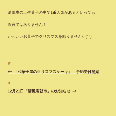
清風庵の上生菓子の中で1番人気があるといっても
過言ではありません！
かわいいお菓子でクリスマスを彩りませんか(^^)
投
過
前
稿
去
「和菓子屋のクリスマスケーキ」 予約受付開始
ナ
の
ビ
投
次
次
稿
ゲ
の
12月21日「清風庵朝市」のお知らせ
投
ー
稿
シ
ョ