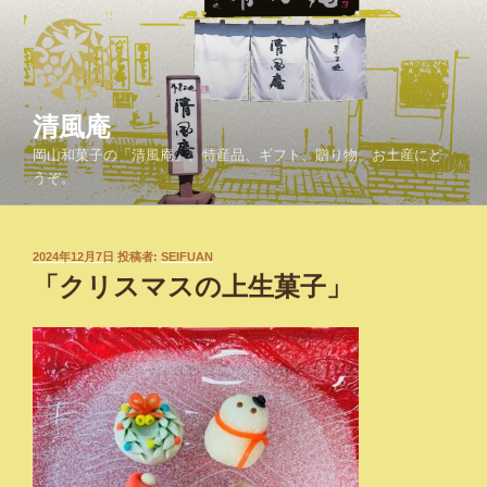
コ
ン
テ
ン
ツ
清風庵
へ
岡山和菓子の「清風庵」。特産品、ギフト、贈り物、お土産にど
ス
うぞ。
キ
ッ
プ
投
2024年12月7日
投稿者:
SEIFUAN
稿
「クリスマスの上生菓子」
日: