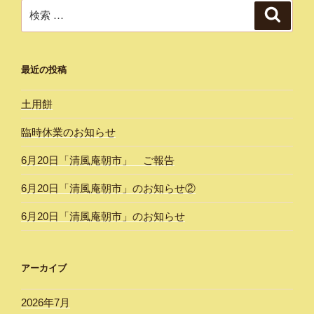
ン
検
検
索
索:
最近の投稿
土用餅
臨時休業のお知らせ
6月20日「清風庵朝市」 ご報告
6月20日「清風庵朝市」のお知らせ②
6月20日「清風庵朝市」のお知らせ
アーカイブ
2026年7月