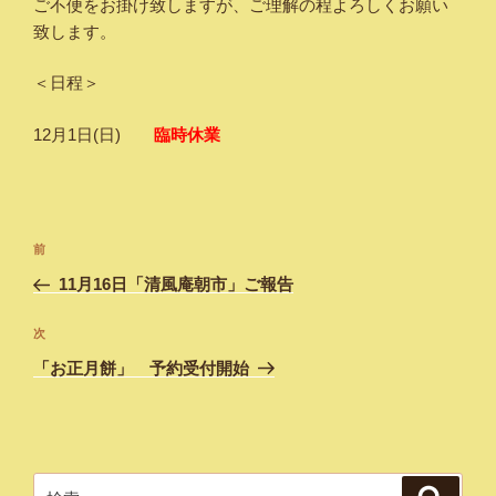
ご不便をお掛け致しますが、ご理解の程よろしくお願い
致します。
＜日程＞
12月1日(日)
臨時
休業
投
過
前
稿
去
11月16日「清風庵朝市」ご報告
ナ
の
ビ
投
次
次
稿
ゲ
の
「お正月餅」 予約受付開始
投
ー
稿
シ
ョ
ン
検
検