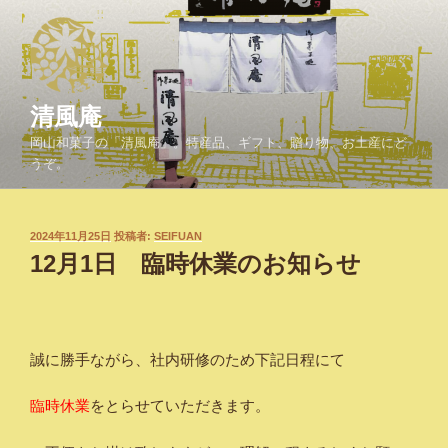
コ
ン
テ
ン
ツ
清風庵
へ
岡山和菓子の「清風庵」。特産品、ギフト、贈り物、お土産にど
ス
うぞ。
キ
ッ
プ
投
2024年11月25日
投稿者:
SEIFUAN
稿
12月1日 臨時休業のお知らせ
日:
誠に勝手ながら、社内研修のため下記日程にて
臨時休業
をとらせていただきます。