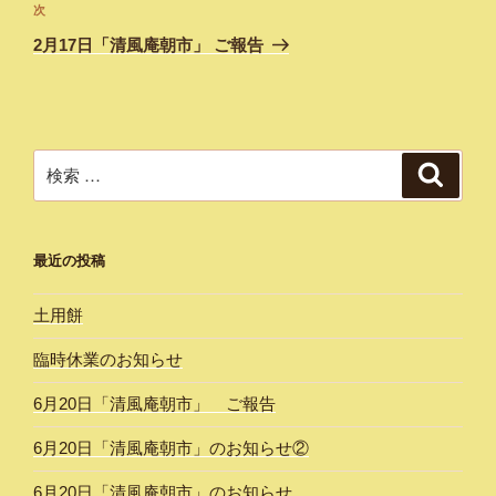
ビ
投
次
次
稿
ゲ
の
2月17日「清風庵朝市」 ご報告
投
ー
稿
シ
ョ
ン
検
検
索
索:
最近の投稿
土用餅
臨時休業のお知らせ
6月20日「清風庵朝市」 ご報告
6月20日「清風庵朝市」のお知らせ②
6月20日「清風庵朝市」のお知らせ