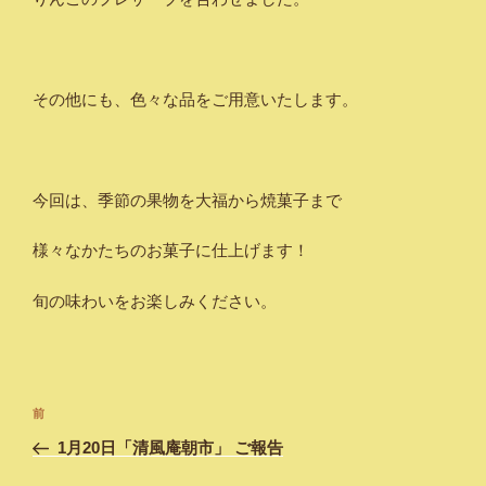
その他にも、色々な品をご用意いたします。
今回は、季節の果物を大福から焼菓子まで
様々なかたちのお菓子に仕上げます！
旬の味わいをお楽しみください。
投
過
前
稿
去
1月20日「清風庵朝市」 ご報告
ナ
の