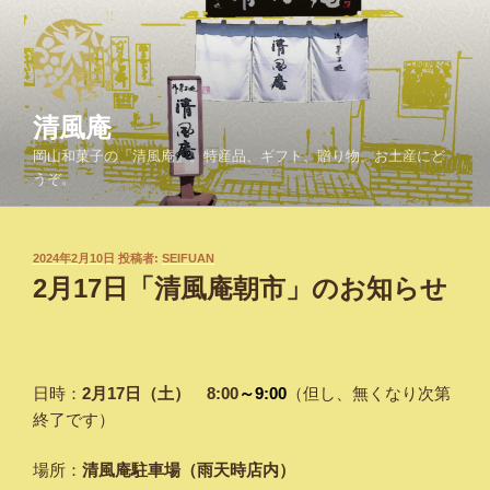
コ
ン
テ
ン
ツ
清風庵
へ
岡山和菓子の「清風庵」。特産品、ギフト、贈り物、お土産にど
ス
うぞ。
キ
ッ
プ
投
2024年2月10日
投稿者:
SEIFUAN
稿
2月17日「清風庵朝市」のお知らせ
日:
日時：
2月17日（土）
8:00
～9:00
（但し、無くなり次第
終了です）
場所：
清風庵駐車場（雨天時店内）