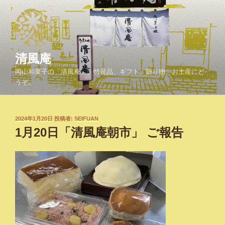
コ
ン
テ
ン
ツ
清風庵
へ
岡山和菓子の「清風庵」。特産品、ギフト、贈り物、お土産にど
ス
うぞ。
キ
ッ
プ
投
2024年1月20日
投稿者:
SEIFUAN
稿
1月20日「清風庵朝市」 ご報告
日: