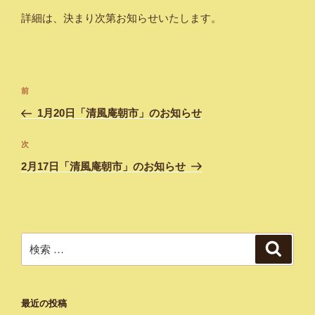
詳細は、決まり次第お知らせいたします。
投
過
前
稿
去
1月20日「清風庵朝市」のお知らせ
ナ
の
ビ
投
次
次
稿
ゲ
の
2月17日「清風庵朝市」のお知らせ
投
ー
稿
シ
ョ
ン
検
検
索
索:
最近の投稿