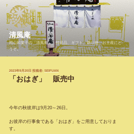
コ
ン
テ
ン
ツ
清風庵
へ
岡山和菓子の「清風庵」。特産品、ギフト、贈り物、お土産にど
ス
うぞ。
キ
ッ
プ
投
2023年9月20日
投稿者:
SEIFUAN
稿
「おはぎ」 販売中
日:
今年の秋彼岸は9月20～26日。
お彼岸の行事食である「おはぎ」をご用意しておりま
す。