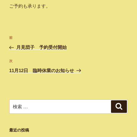
ご予約も承ります。
投
過
前
稿
去
月見団子 予約受付開始
ナ
の
ビ
投
次
次
稿
ゲ
の
11月12日 臨時休業のお知らせ
投
ー
稿
シ
ョ
ン
検
検
索
索:
最近の投稿