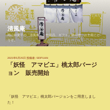
コ
ン
テ
ン
ツ
清風庵
へ
岡山和菓子の「清風庵」。特産品、ギフト、贈り物、お土産にど
ス
うぞ。
キ
ッ
プ
投
2021年5月25日
投稿者:
SEIFUAN
稿
「妖怪 アマビエ」桃太郎バージ
日:
ョン 販売開始
「妖怪 アマビエ」桃太郎バージョンをご用意しまし
た！