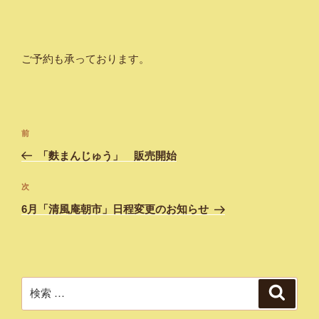
ご予約も承っております。
投
過
前
稿
去
「麩まんじゅう」 販売開始
ナ
の
ビ
投
次
次
稿
ゲ
の
6月「清風庵朝市」日程変更のお知らせ
投
ー
稿
シ
ョ
ン
検
検
索
索: