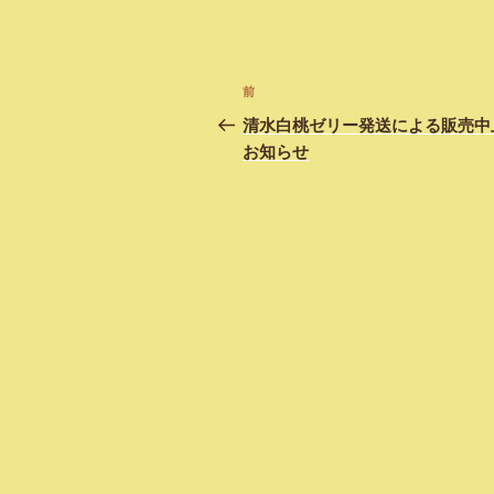
投
前
過
稿
去
清水白桃ゼリー発送による販売中
の
お知らせ
ナ
投
ビ
稿
ゲ
ー
シ
ョ
ン