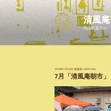
コ
ン
テ
清風庵
ン
ツ
岡山和菓子の「
へ
ス
キ
ッ
プ
投
2019年7月22日
投稿者:
SEIFUAN
稿
7月「清風庵朝市」
日: