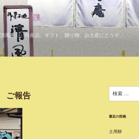
清風庵」。特産品、ギフト、贈り物、お土産にどうぞ。
検
 ご報告
索:
最近の投稿
土用餅